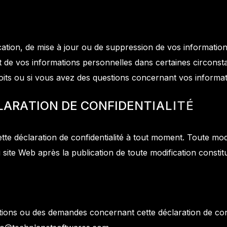
fication, de mise à jour ou de suppression de vos informat
t de vos informations personnelles dans certaines circonst
its ou si vous avez des questions concernant vos informat
L
A
R
A
T
I
O
N
D
E
C
O
N
F
I
D
E
N
T
I
A
L
I
T
É
tte déclaration de confidentialité à tout moment. Toute modi
du site Web après la publication de toute modification consti
ions ou des demandes concernant cette déclaration de conf