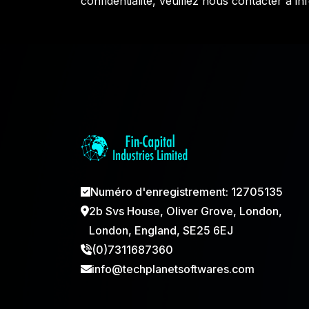
confidentialité, veuillez nous contacter à
in
Numéro d'enregistrement: 12705135
2b Svs House, Oliver Grove, London,
London, England, SE25 6EJ
(0)7311687360
info@techplanetsoftwares.com