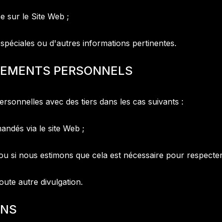
e sur le Site Web ;
 spéciales ou d'autres informations pertinentes.
E
M
E
N
T
S
P
E
R
S
O
N
N
E
L
S
sonnelles avec des tiers dans les cas suivants :
andés via le site Web ;
 si nous estimons que cela est nécessaire pour respecter 
ute autre divulgation.
N
S