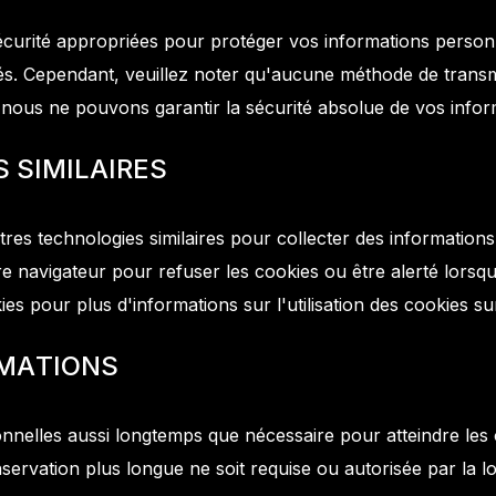
rité appropriées pour protéger vos informations personnel
isés. Cependant, veuillez noter qu'aucune méthode de trans
 nous ne pouvons garantir la sécurité absolue de vos infor
S
S
I
M
I
L
A
I
R
E
S
utres technologies similaires pour collecter des informations
e navigateur pour refuser les cookies ou être alerté lorsq
ies pour plus d'informations sur l'utilisation des cookies su
M
A
T
I
O
N
S
elles aussi longtemps que nécessaire pour atteindre les ob
ervation plus longue ne soit requise ou autorisée par la lo