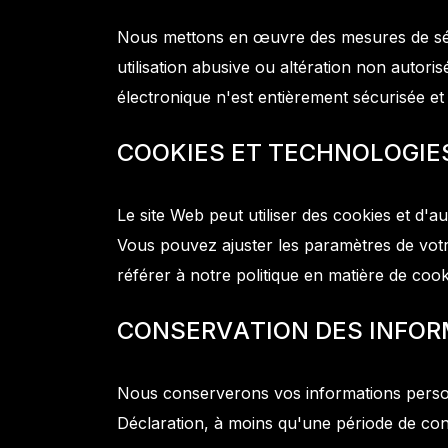
Nous mettons en œuvre des mesures de sécu
utilisation abusive ou altération non autor
électronique n'est entièrement sécurisée et
C
O
O
K
I
E
S
E
T
T
E
C
H
N
O
L
O
G
I
E
Le site Web peut utiliser des cookies et d'a
Vous pouvez ajuster les paramètres de votr
référer à notre politique en matière de cook
C
O
N
S
E
R
V
A
T
I
O
N
D
E
S
I
N
F
O
R
Nous conserverons vos informations personn
Déclaration, à moins qu'une période de cons