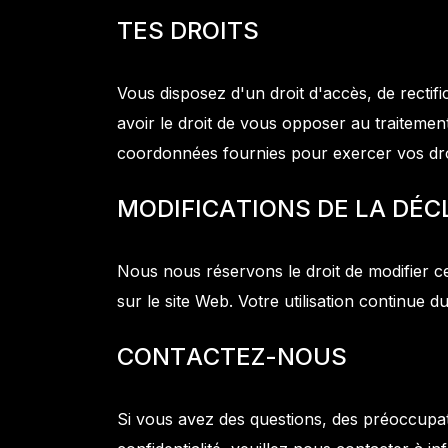
T
E
S
D
R
O
I
T
S
Vous disposez d'un droit d'accès, de recti
avoir le droit de vous opposer au traitemen
coordonnées fournies pour exercer vos dro
M
O
D
I
F
I
C
A
T
I
O
N
S
D
E
L
A
D
É
C
Nous nous réservons le droit de modifier ce
sur le site Web. Votre utilisation continue 
C
O
N
T
A
C
T
E
Z
-
N
O
U
S
Si vous avez des questions, des préoccupat