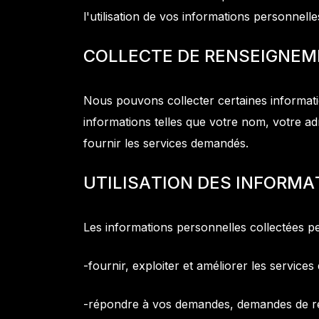
l'utilisation de vos informations personnel
C
O
L
L
E
C
T
E
D
E
R
E
N
S
E
I
G
N
E
M
Nous pouvons collecter certaines informati
informations telles que votre nom, votre a
fournir les services demandés.
U
T
I
L
I
S
A
T
I
O
N
D
E
S
I
N
F
O
R
M
A
Les informations personnelles collectées peu
-fournir, exploiter et améliorer les services
-répondre à vos demandes, demandes de r