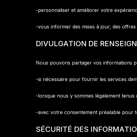
-personnaliser et améliorer votre expérienc
-vous informer des mises à jour, des offres
D
I
V
U
L
G
A
T
I
O
N
D
E
R
E
N
S
E
I
G
N
Nous pouvons partager vos informations per
-si nécessaire pour fournir les services dem
-lorsque nous y sommes légalement tenus ou
-avec votre consentement préalable pour to
S
É
C
U
R
I
T
É
D
E
S
I
N
F
O
R
M
A
T
I
O