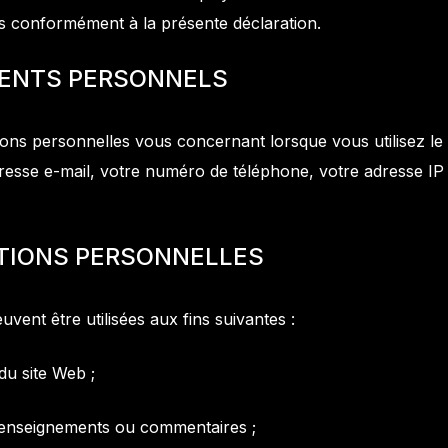
les conformément à la présente déclaration.
E
N
T
S
P
E
R
S
O
N
N
E
L
S
ons personnelles vous concernant lorsque vous utilisez le 
dresse e-mail, votre numéro de téléphone, votre adresse IP
T
I
O
N
S
P
E
R
S
O
N
N
E
L
L
E
S
vent être utilisées aux fins suivantes :
 du site Web ;
enseignements ou commentaires ;