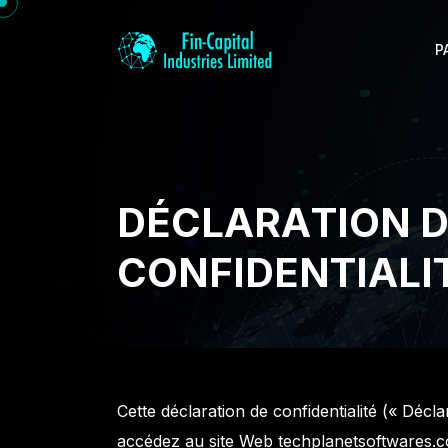
P
D
É
C
L
A
R
A
T
I
O
N
C
O
N
F
I
D
E
N
T
I
A
L
I
Cette déclaration de confidentialité (« Déclar
accédez au site Web techplanetsoftwares.com 