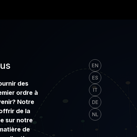
ous
EN
ES
urnir des
IT
emier ordre à
enir? Notre
DE
ffrir de la
NL
ée sur notre
matière de