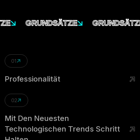
E
GRUNDSÄTZE
GRUNDSÄTZE
01
Professionalität
02
Mit Den Neuesten
Technologischen Trends Schritt
Halten