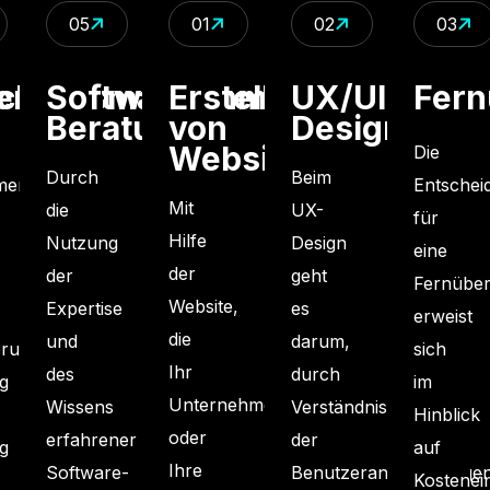
05
01
02
03
chung
herheitsmaßnahmen
Software-
Erstellen
UX/UI-
Fer
Beratung
von
Design
Websites
Die
Durch
Beim
men
Entschei
Mit
die
UX-
für
Hilfe
Nutzung
Design
eine
der
der
geht
Fernübe
Website,
Expertise
es
erweist
die
und
darum,
erung,
sich
Ihr
des
durch
g
im
Unternehmen
Wissens
Verständnis
Hinblick
oder
erfahrener
der
g
auf
Ihre
Software-
Benutzeranforderungen
Kostenei