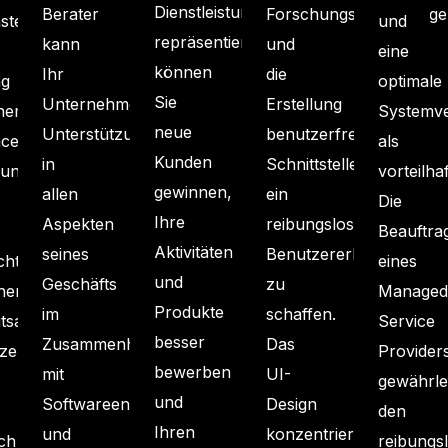
Dienstleistungen
Berater
Forschungsbemühunge
tellen,
und
repräsentiert,
kann
und
eine
können
Ihr
die
ng
optimale
Sie
Unternehmen
Erstellung
her
Systemv
neue
Unterstützung
benutzerfreundlicher
ce-
als
Kunden
in
Schnittstellen
rungen
vorteilhaf
gewinnen,
allen
ein
Die
Ihre
Aspekten
reibungsloses
Beauftra
Aktivitäten
seines
Benutzererlebnis
chtigung
eines
und
Geschäfts
zu
her
Managed
Produkte
im
schaffen.
itsaspekte
Service
besser
Zusammenhang
Das
tzen
Provider
bewerben
mit
UI-
gewährlei
und
Softwareentwicklung
Design
den
Ihren
und
konzentriert
ich
reibungs