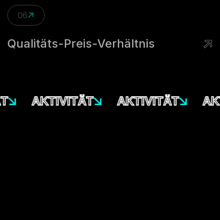
06
Qualitäts-Preis-Verhältnis
AKTIVITÄT
AKTIVITÄT
AKT