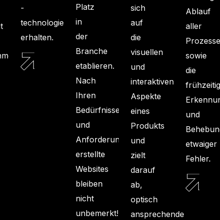
Platz
-
sich
Ablauf
in
technologie
auf
t
aller
der
erhalten.
die
Prozess
Branche
visuellen
hmens
sowie
etablieren.
und
die
Nach
interaktiven
frühzeiti
SOFTWARE-
Ihren
Aspekte
Erkennu
BERATUNG
Bedürfnissen
eines
HERHEITSMASSNAHMEN
und
und
Produkts
Behebun
Anforderungen
und
etwaiger
erstellte
zielt
Fehler.
Websites
darauf
bleiben
ab,
nicht
optisch
UNG
FE
unbemerkt!
ansprechende