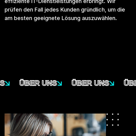
effiziente IT-Dienstleistungen erbringt. Wir
prüfen den Fall jedes Kunden gründlich, um die
am besten geeignete Lösung auszuwählen.
ÜBER UNS
ÜBER UNS
ÜBE